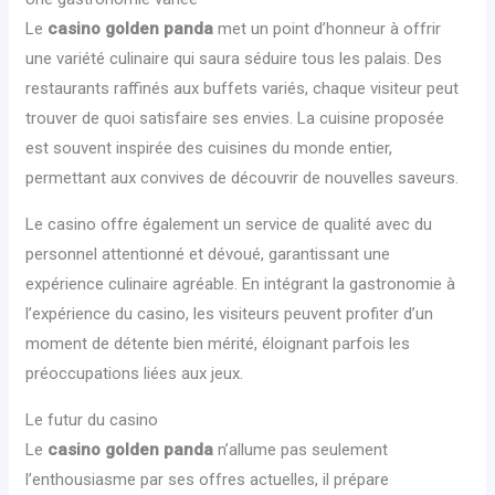
Le
casino golden panda
met un point d’honneur à offrir
une variété culinaire qui saura séduire tous les palais. Des
restaurants raffinés aux buffets variés, chaque visiteur peut
trouver de quoi satisfaire ses envies. La cuisine proposée
est souvent inspirée des cuisines du monde entier,
permettant aux convives de découvrir de nouvelles saveurs.
Le casino offre également un service de qualité avec du
personnel attentionné et dévoué, garantissant une
expérience culinaire agréable. En intégrant la gastronomie à
l’expérience du casino, les visiteurs peuvent profiter d’un
moment de détente bien mérité, éloignant parfois les
préoccupations liées aux jeux.
Le futur du casino
Le
casino golden panda
n’allume pas seulement
l’enthousiasme par ses offres actuelles, il prépare