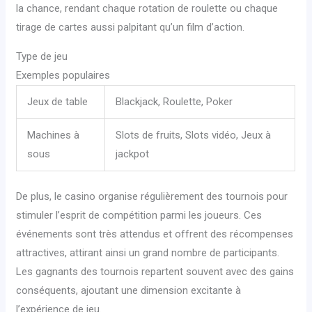
la chance, rendant chaque rotation de roulette ou chaque
tirage de cartes aussi palpitant qu’un film d’action.
Type de jeu
Exemples populaires
Jeux de table
Blackjack, Roulette, Poker
Machines à
Slots de fruits, Slots vidéo, Jeux à
sous
jackpot
De plus, le casino organise régulièrement des tournois pour
stimuler l’esprit de compétition parmi les joueurs. Ces
événements sont très attendus et offrent des récompenses
attractives, attirant ainsi un grand nombre de participants.
Les gagnants des tournois repartent souvent avec des gains
conséquents, ajoutant une dimension excitante à
l’expérience de jeu.