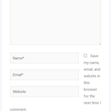
Name*
Save
my name,
email, and
Email*
website in
this
Website
browser
for the
next time I
comment.