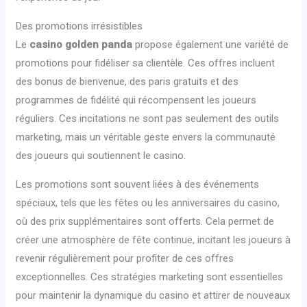
Des promotions irrésistibles
Le
casino golden panda
propose également une variété de
promotions pour fidéliser sa clientèle. Ces offres incluent
des bonus de bienvenue, des paris gratuits et des
programmes de fidélité qui récompensent les joueurs
réguliers. Ces incitations ne sont pas seulement des outils
marketing, mais un véritable geste envers la communauté
des joueurs qui soutiennent le casino.
Les promotions sont souvent liées à des événements
spéciaux, tels que les fêtes ou les anniversaires du casino,
où des prix supplémentaires sont offerts. Cela permet de
créer une atmosphère de fête continue, incitant les joueurs à
revenir régulièrement pour profiter de ces offres
exceptionnelles. Ces stratégies marketing sont essentielles
pour maintenir la dynamique du casino et attirer de nouveaux