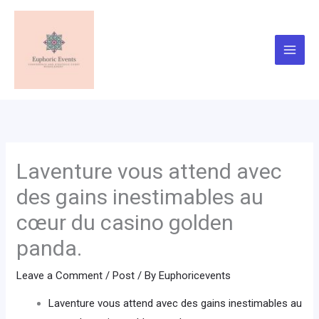
Skip
to
content
Laventure vous attend avec
des gains inestimables au
cœur du casino golden
panda.
Leave a Comment
/
Post
/ By
Euphoricevents
Laventure vous attend avec des gains inestimables au