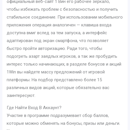
официальный веб-сайт 1 Вин его рабочее зеркало,
чтобы избежать проблем с безопасностью и получить
стабильное соединение. При использовании мобильного
приложения операция аналогичен — клавиша входа
доступна вмиг вслед за тем запуска, а интерфейс
адаптирован под экран смартфона, что позволяет
быстро пройти авторизацию. Ради того, чтобы
подогреть азарт заядлых игроков, а так же пробудить
интерес только начинающих, в разделе бонусов и акций
1Win вы найдете массу предложений от игровой
платформы. На подбор представлено более 15
различных видов акций, которые обязательно вас
заинтересуют.
Где Найти Вход В Аккаунт?
Участие в программе подразумевает сбор баллов,
которые можно обменять на бонусы, призы или деньги.