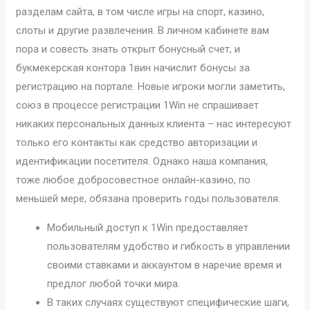
разделам сайта, в том числе игры на спорт, казино,
слоты и другие развлечения. В личном кабинете вам
пора и совесть знать открыт бонусный счет, и
букмекерская контора 1вин начислит бонусы за
регистрацию на портале. Новые игроки могли заметить,
союз в процессе регистрации 1Win не спрашивает
никаких персональных данных клиента – нас интересуют
только его контакты как средство авторизации и
идентификации посетителя. Однако наша компания,
тоже любое добросовестное онлайн-казино, по
меньшей мере, обязана проверить годы пользователя.
Мобильный доступ к 1Win предоставляет
пользователям удобство и гибкость в управлении
своими ставками и аккаунтом в наречие время и
предлог любой точки мира.
В таких случаях существуют специфические шаги,