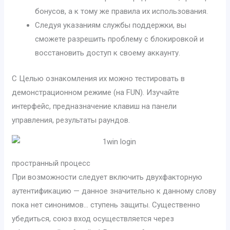
бонусов, а к тому же правила их ис͏п͏ользования.
Следуя указаниям службы поддержки, вы
сможете разрешить проблему с блокировкой и
восстановить доступ к своему аккаунту.
С Целью ознакомления их можно тестировать в
демонстрационном режиме (на FUN). Изучайте
интерфейс, предназначение клавиш на панели
управления, результаты раундов.
пространный процесс
При возможности следует включить двухфакторную
аутентификацию — данное значительно к данному слову
пока нет синонимов… ступень защиты. Существенно
убедиться, союз вход осуществляется через