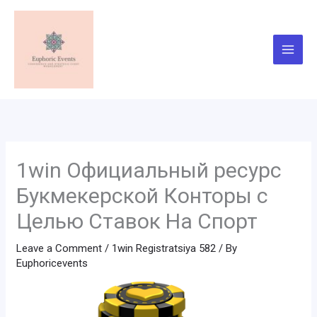
Skip
to
content
1win Официальный ресурс
Букмекерской Конторы с
Целью Ставок На Спорт
Leave a Comment
/
1win Registratsiya 582
/ By
Euphoricevents