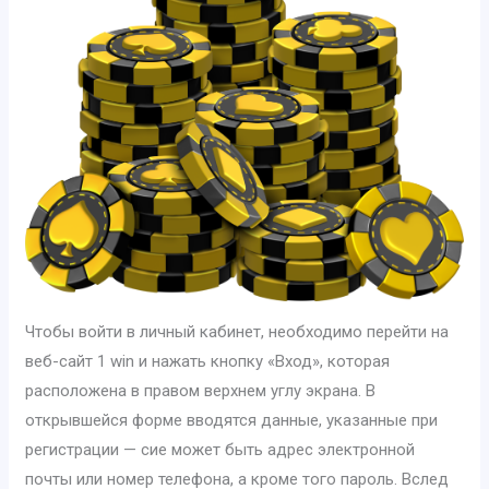
Чтобы войти в личный кабинет, необходимо перейти на
веб-сайт 1 win и нажать кнопку «Вход», которая
расположена в правом верхнем углу экрана. В
открывшейся форме вводятся данные, указанные при
регистрации — сие может быть адрес электронной
почты или номер телефона, а кроме того пароль. Вслед