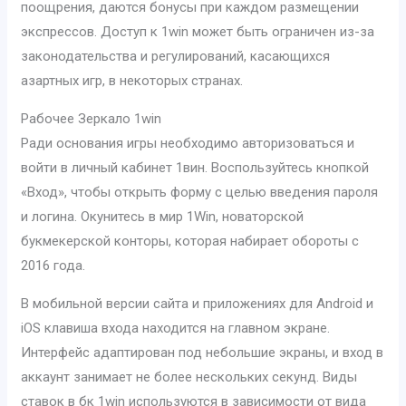
поощрения, даются бонусы при каждом размещении
экспрессов. Доступ к 1win может быть ограничен из-за
законодательства и регулирований, касающихся
азартных игр, в некоторых странах.
Рабочее Зеркало 1win
Ради основания игры необходимо авторизоваться и
войти в личный кабинет 1вин. Воспользуйтесь кнопкой
«Вход», чтобы открыть форму с целью введения пароля
и логина. Окунитесь в мир 1Win, новаторской
букмекерской конторы, которая набирает обороты с
2016 года.
В мобильной версии сайта и приложениях для Android и
iOS клавиша входа находится на главном экране.
Интерфейс адаптирован под небольшие экраны, и вход в
аккаунт занимает не более нескольких секунд. Виды
ставок в бк 1win используются в зависимости от вида