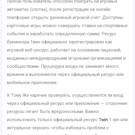
Любой пользователь способен поиграть на игровых
автоматах (слотах), после регистрации на онлайн
платформе открыть денежный игровой счет. Доступны
карточные игры, можно совершать ставки на спортивные
события и заработать определенную сумму. Ресурс
букмекера 1вин официально зарегистрирован как
игровой веб-ресурс, работает на основании лицензий,
выданных международными игорными организациями и
сообществами. Процедура входа не занимает много
времени и выполняется через официальный ресурс или
мобильное приложение.
К Тому Же наречие проверять, осуществляется ли вход
через официальный ресурс или приложение — сторонние
ресурсы гигант быть вредоносными. Важно
использовать только официальный ресурс
1win
1 win или
актуальное зеркало, чтобы избежать проблем с