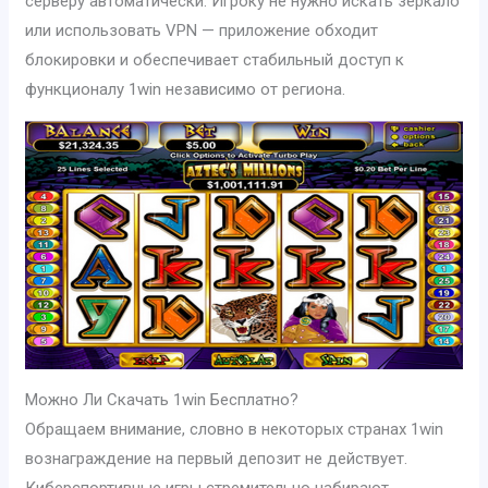
серверу автоматически. Игроку не нужно искать зеркало
или использовать VPN — приложение обходит
блокировки и обеспечивает стабильный доступ к
функционалу 1win независимо от региона.
Можно Ли Скачать 1win Бесплатно?
Обращаем внимание, словно в некоторых странах 1win
вознаграждение на первый депозит не действует.
Киберспортивные игры стремительно набирают