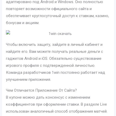
адаптировано под Android и Windows. Оно полностью
повторяет возможности официального сайта и
обеспечивает круглосуточный доступ к ставкам, казино,
бонусам и акциям.
Чтобы включить защиту, зайдите в личный кабинет и
найдите его. Вам можете получать реальные деньги с
гаджетов Android и iOS. Обязательно существование
игрового профиля с подтвержденной личностью.
Команда разработчиков 1win постоянно работает над
улучшением приложения.
Чем Отличается Приложение От Сайта?
В купоне можно дать консенсус с изменением
коэффициентов при оформлении ставки. В разделе Live
использован аналогичный способ отображения матчей.