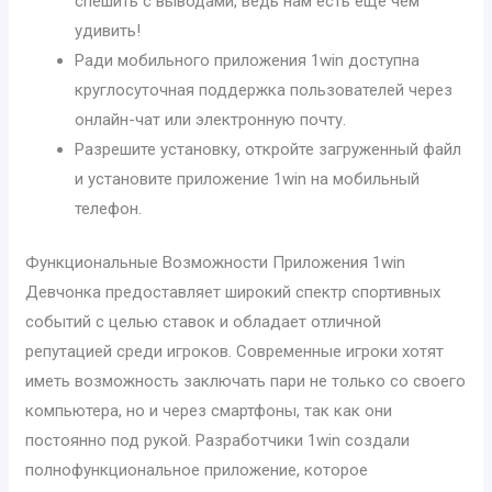
спешить с выводами, ведь нам есть еще чем
удивить!
Ради мобильного приложения 1win доступна
круглосуточная поддержка пользователей через
онлайн-чат или электронную почту.
Разрешите установку, откройте загруженный файл
и установите приложение 1win на мобильный
телефон.
Функциональные Возможности Приложения 1win
Девчонка предоставляет широкий спектр спортивных
событий с целью ставок и обладает отличной
репутацией среди игроков. Современные игроки хотят
иметь возможность заключать пари не только со своего
компьютера, но и через смартфоны, так как они
постоянно под рукой. Разработчики 1win создали
полнофункциональное приложение, которое