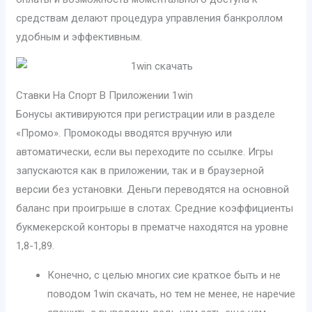
средствам делают процедура управления банкроллом
удобным и эффективным.
Ставки На Спорт В Приложении 1win
Бонусы активируются при регистрации или в разделе
«Промо». Промокоды вводятся вручную или
автоматически, если вы переходите по ссылке. Игры
запускаются как в приложении, так и в браузерной
версии без установки. Деньги переводятся на основной
баланс при проигрыше в слотах. Средние коэффициенты
букмекерской конторы в прематче находятся на уровне
1,8-1,89.
Конечно, с целью многих сие краткое быть и не
поводом 1win скачать, но тем не менее, не наречие