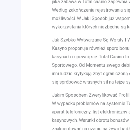
jaka zabawa w Total casino zapewnia 
Według zakończeniu rejestrowania si
możliwości. W Jaki Sposób już wspomn
wykorzystania których niezbędne są ko
Jak Szybko Wytwarzane Są Wpłaty I 
Kasyno proponuje również sporo bonus
kasynach i upewnij się. Total Casino 
Sportowego. Od Momentu swego debiutu
inni ludzie krytykują zbyt ograniczon
się spróbować własnych sił na tejże s
Jakim Sposobem Zweryfikować Profil 
W wypadku problemów na systemie Tot
aparat telefoniczny, list elektroniczn
kasynowych. Warunki obrotu bonusów są
zaakceptować na czacie na żywo bądź