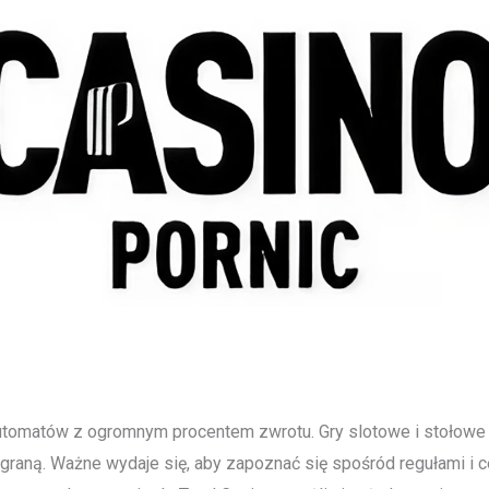
 automatów z ogromnym procentem zwrotu. Gry slotowe i stołow
raną. Ważne wydaje się, aby zapoznać się spośród regułami i c