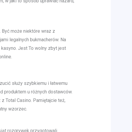
, w jaki to sposób uprawiać hazard,
 Być może niektóre wraz z
jami legalnych bukmacherów. Na
kasyno. Jest To wolny zbyt jest
nline.
drzucić służy szybkiemu i łatwemu
ad produktem u różnych dostawców.
 Total Casino. Pamiętajcie też,
utny wzorzec.
iąt rozgrywek przygotowali