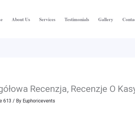
e
About Us
Services
Testimonials
Gallery
Conta
egółowa Recenzja, Recenzje O Kas
ie 613
/ By
Euphoricevents