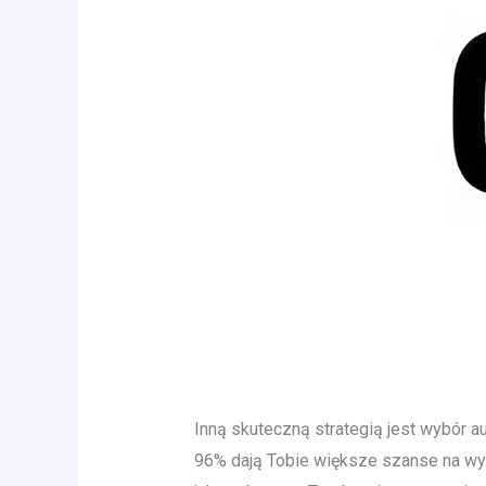
Inną skuteczną strategią jest wybór
96% dają Tobie większe szanse na wyg