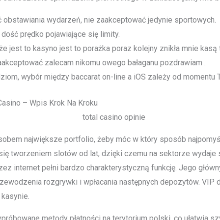
obstawiania wydarzeń, nie zaakceptować jedynie sportowych.
dość prędko pojawiające się limity.
 jest to kasyno jest to porażka poraz kolejny znikła mnie kasą 
zaakceptować zalecam nikomu owego bałaganu pozdrawiam .
iom, wybór między baccarat on-line a iOS zależy od momentu T
asino – Wpis Krok Na Kroku
osobem największe portfolio, żeby móc w który sposób najpom
się tworzeniem slotów od lat, dzięki czemu na sektorze wydaje
ez internet pełni bardzo charakterystyczną funkcję. Jego głów
przewodzenia rozgrywki i wpłacania następnych depozytów. VIP
 kasynie.
próbowane metody płatności na terytorium polski, co ułatwia szy