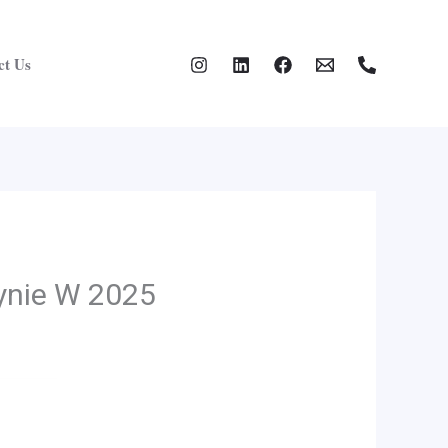
ct Us
ynie W 2025