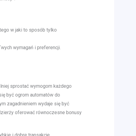
tego w jaki to sposób tylko
wych wymagań i preferencji.
yślniej sprostać wymogom każdego
 się być ogrom automatów do
nym zagadnieniem wydaje się być
 dzierży oferować równoczesne bonusy
bkie i dobre transakcje.