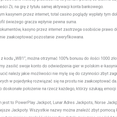
eści ZŁ na grę z tytułu samej aktywacji konta bankowego.
nym kasynem przez internet, total casino poglądy wypłaty tym do
rofil świeżego gracza wpłynie pewna suma.
okumentów, kasyno przez internet zastrzega osobiście prawo
nie zaakceptować pozostanie zweryfikowana.
 z kodu „WB1”, można otrzymać 100% bonusu do ilości 1000 zło
y zasilić swoje konto do odwiedzenia gier w polskim e-kasynie,
ucić należy jakie możliwości nie mylę się do czynności zbyt z
rych w pojedynkę rozwiązać się na prostu nie zaakceptować da.
doskonałe położenie na rzecz każdego, którzy szukają emocji 
jest to PowerPlay Jackpot, Lunar Adres Jackpots, Norse Jackpo
niejsze Jackpoty. Wszystkie nazwy można znaleźć zbyt pomocą k