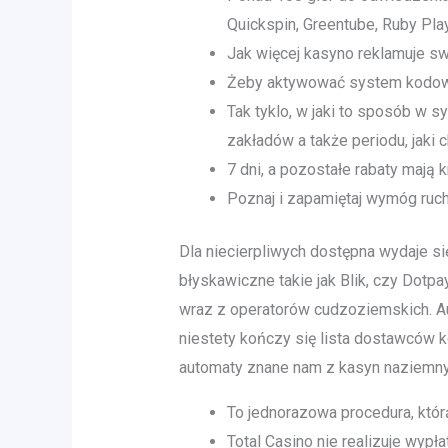
Quickspin, Greentube, Ruby Play,
Jak więcej kasyno reklamuje sw
Żeby aktywować system kodowani
Tak tyklo, w jaki to sposób w s
zakładów a także periodu, jaki 
7 dni, a pozostałe rabaty mają 
Poznaj i zapamiętaj wymóg ruch
Dla niecierpliwych dostępna wydaje 
błyskawiczne takie jak Blik, czy Dotp
wraz z operatorów cudzoziemskich. Au
niestety kończy się lista dostawców 
automaty znane nam z kasyn naziemny
To jednorazowa procedura, któr
Total Casino nie realizuje wypł