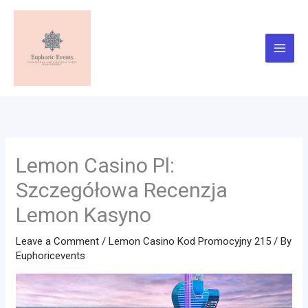
Skip
to
content
Lemon Casino Pl:
Szczegółowa Recenzja
Lemon Kasyno
Leave a Comment
/
Lemon Casino Kod Promocyjny 215
/ By
Euphoricevents