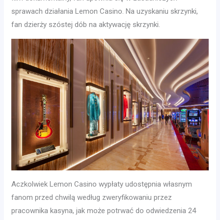
sprawach działania Lemon Casino. Na uzyskaniu skrzynki,
fan dzierży szóstej dób na aktywację skrzynki.
Aczkolwiek Lemon Casino wypłaty udostępnia własnym
fanom przed chwilą według zweryfikowaniu przez
pracownika kasyna, jak może potrwać do odwiedzenia 24