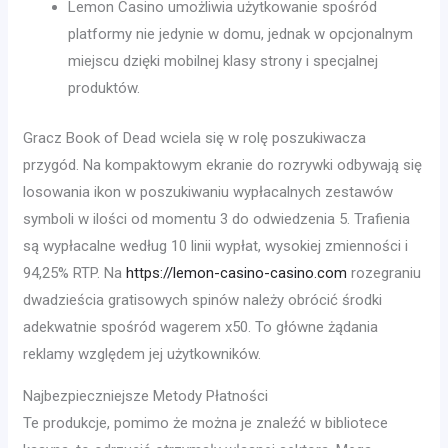
Lemon Casino umożliwia użytkowanie spośród
platformy nie jedynie w domu, jednak w opcjonalnym
miejscu dzięki mobilnej klasy strony i specjalnej
produktów.
Gracz Book of Dead wciela się w rolę poszukiwacza
przygód. Na kompaktowym ekranie do rozrywki odbywają się
losowania ikon w poszukiwaniu wypłacalnych zestawów
symboli w ilości od momentu 3 do odwiedzenia 5. Trafienia
są wypłacalne według 10 linii wypłat, wysokiej zmienności i
94,25% RTP. Na
https://lemon-casino-casino.com
rozegraniu
dwadzieścia gratisowych spinów należy obrócić środki
adekwatnie spośród wagerem x50. To główne żądania
reklamy względem jej użytkowników.
Najbezpieczniejsze Metody Płatności
Te produkcje, pomimo że można je znaleźć w bibliotece