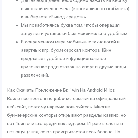
Для вывода денег необходимо нажать на кнопку
с иконкой «человечек» (кнопка личного кабинета)
и выбираете «Вывод средств».
Мы позаботились буква том, чтобы операция
загрузки и установки был максимально удобным.
В современном мире мобильных технологий и
азартных игр, букмекерская контора 1Вин
предлагает удобное и функциональное
приложение ради ставок на спорт и другие виды
развлечений.
Как Скачать Приложение Бк 1win На Android И Ios
Возле нас постоянно рабочие ссылки на официальный
веб-сайт, поэтому наречие пользуйтесь. Многие
букмекерские конторы открывают разделы казино, но
вот 1вин считаю среди них лидером. Играю в слоты и
нет ощущения, союз проигрывается весь баланс. На