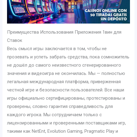
Преимущества Использования Приложения 1вин для
Ставок
Весь смысл игры заключается в том, чтобы не
прозевать и успеть забрать средства, пока сомножитель
не дошёл до самого неизвестного сгенерированного
значения и видеоигра не окончилась. Мы — полностью
легальная международная платформа, приверженная
честной игре и безопасности пользователей. Все наши
игры официально сертифицированы, протестированы и
проверены, словно гарантия справедливость для
каждого игрока. Мы сотрудничаем только с
лицензированными и проверенными поставщиками игр,
такими как NetEnt, Evolution Gaming, Pragmatic Play и