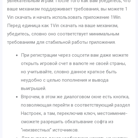
увлекательным играм. После того как вам убедитесь, что
ваше механизм поддерживает требования, вы можете 1
Vin скачать и начать использовать приложение 1Win.
Перед единица как 1Vin скачать на ваше механизм,
убедитесь, словно оно соответствует минимальным
требованиям для стабильной работы приложения.
При регистрации через соцсети вам даже можете
открыть игровой счет в валюте не своей страны,
но учитывайте, словно данное краткое быть
неудобно с целью пополнения и вывода
выигрышей.
Впрочем, в этом же диалоговом окне есть кнопка,
позволяющая перейти в соответствующий раздел
Настроек, а там, переключив ключ, местоимение-
сможете разрешить обкатывание софта из
“неизвестных” источников.