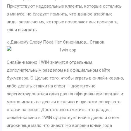
Присутствуют недовольные клиенты, которые остались
в минусе, но следует помнить, что данное азартные
виды развлечения, которые позволяют как проиграть,
так и выиграть.
к Данному Слову Пока Нет Синонимов… Ставок
Онлайн-казино 1WIN значится отдельным
дополнительным разделом на официальном сайте
букмекера. С Целью того, чтобы играть в онлайн-казино,
либо делать ставки на спорт — достаточно
зарегистрироваться один раз на официальном портале и
можно играть на деньги в казино и при этом совершать
ставки на спорт. Достаточно отметить, что раздел
онлайн-казино в 1WIN существует иначе давно и о нём
игроки еще мало что знают. Но вопреки юный года