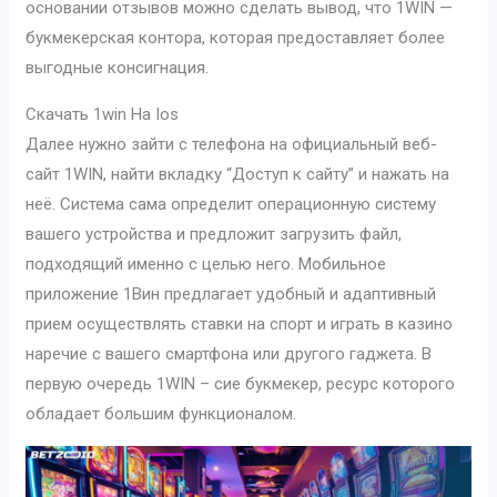
основании отзывов можно сделать вывод, что 1WIN —
букмекерская контора, которая предоставляет более
выгодные консигнация.
Скачать 1win На Ios
Далее нужно зайти с телефона на официальный веб-
сайт 1WIN, найти вкладку “Доступ к сайту” и нажать на
неё. Система сама определит операционную систему
вашего устройства и предложит загрузить файл,
подходящий именно с целью него. Мобильное
приложение 1Вин предлагает удобный и адаптивный
прием осуществлять ставки на спорт и играть в казино
наречие с вашего смартфона или другого гаджета. В
первую очередь 1WIN – сие букмекер, ресурс которого
обладает большим функционалом.