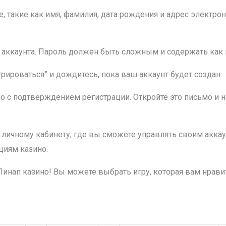
, такие как имя, фамилия, дата рождения и адрес электрон
о аккаунта. Пароль должен быть сложным и содержать как
трироваться” и дождитесь, пока ваш аккаунт будет создан.
мо с подтверждением регистрации. Откройте это письмо и 
к личному кабинету, где вы сможете управлять своим акка
циям казино.
инап казино! Вы можете выбрать игру, которая вам нравитс