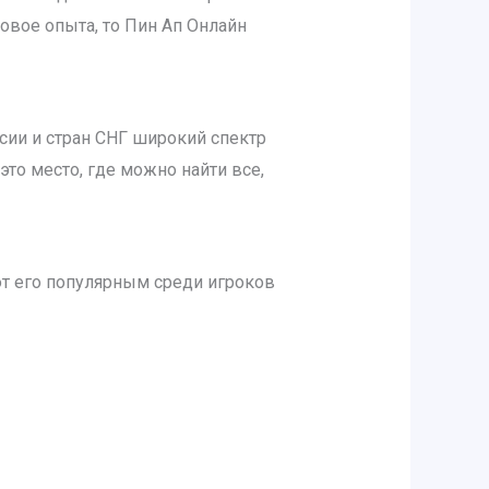
овое опыта, то Пин Ап Онлайн
ссии и стран СНГ широкий спектр
это место, где можно найти все,
ют его популярным среди игроков