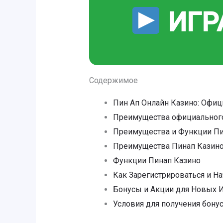
ИГР
Содержимое
Пин Ап Онлайн Казино: Офиц
Преимущества официального 
Преимущества и Функции Пи
Преимущества Пинап Казин
Функции Пинап Казино
Как Зарегистрироваться и На
Бонусы и Акции для Новых И
Условия для получения бонус