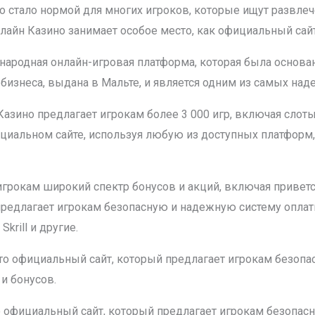
 стало нормой для многих игроков, которые ищут развле
лайн Казино занимает особое место, как официальный сайт
народная онлайн-игровая платформа, которая была основан
бизнеса, выдана в Мальте, и является одним из самых над
зино предлагает игрокам более 3 000 игр, включая слоты,
фициальном сайте, используя любую из доступных платформ
игрокам широкий спектр бонусов и акций, включая приве
 предлагает игрокам безопасную и надежную систему опла
Skrill и другие.
это официальный сайт, который предлагает игрокам безоп
 и бонусов.
о официальный сайт, который предлагает игрокам безопас