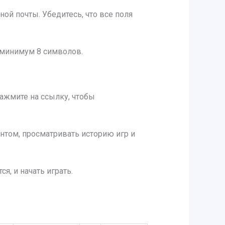
ной почты. Убедитесь, что все поля
 минимум 8 символов.
нажмите на ссылку, чтобы
унтом, просматривать историю игр и
я, и начать играть.