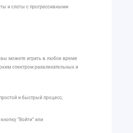
лоты и слоты с прогрессивными
ю вы можете играть в любое время
роким спектром развлекательных и
 простой и быстрый процесс,
кнопку “Войти” или