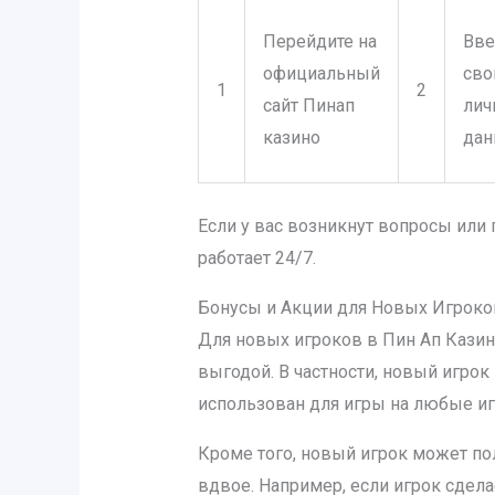
Перейдите на
Вве
официальный
сво
1
2
сайт Пинап
лич
казино
дан
Если у вас возникнут вопросы или
работает 24/7.
Бонусы и Акции для Новых Игроко
Для новых игроков в Пин Ап Казин
выгодой. В частности, новый игро
использован для игры на любые и
Кроме того, новый игрок может пол
вдвое. Например, если игрок сдела