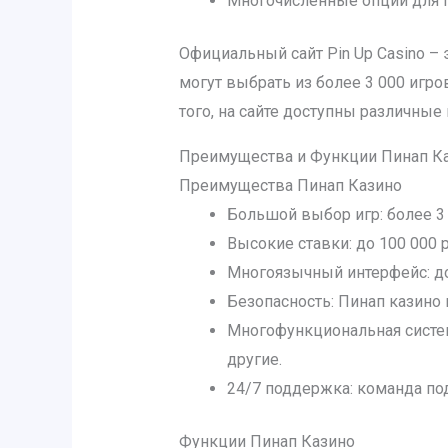
Многочисленные опции для п
Официальный сайт Pin Up Casino – 
могут выбрать из более 3 000 игр
того, на сайте доступны различные 
Преимущества и Функции Пинап К
Преимущества Пинап Казино
Большой выбор игр: более 3 
Высокие ставки: до 100 000 р
Многоязычный интерфейс: до
Безопасность: Пинап казино
Многофункциональная система 
другие.
24/7 поддержка: команда по
Функции Пинап Казино