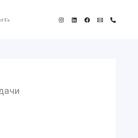
ct Us
удачи