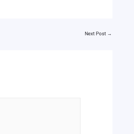
Next Post
→