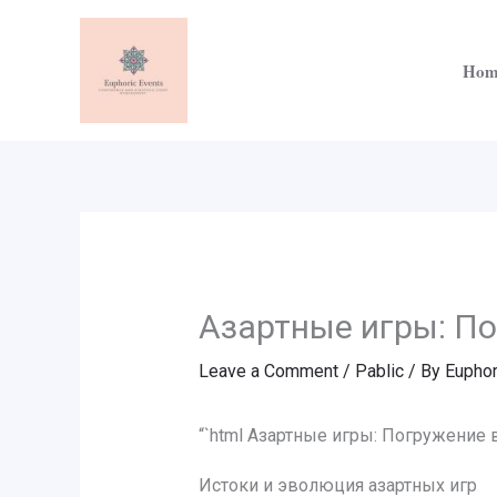
Skip
to
Hom
content
Азартные игры: По
Leave a Comment
/
Pablic
/ By
Euphor
“`html Азартные игры: Погружение 
Истоки и эволюция азартных игр