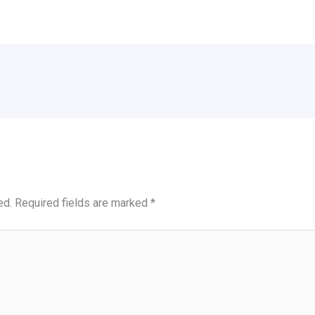
ed.
Required fields are marked
*