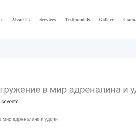
e
About Us
Services
Testimonials
Gallery
Conta
гружение в мир адреналина и 
icevents
в мир адреналина и удачи