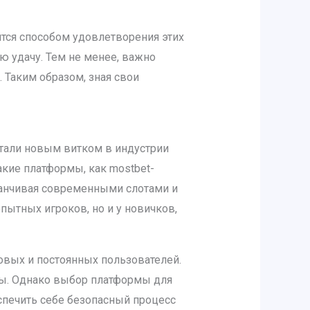
ятся способом удовлетворения этих
ю удачу. Тем не менее, важно
. Таким образом, зная свои
стали новым витком в индустрии
акие платформы, как mostbet-
аканчивая современными слотами и
пытных игроков, но и у новичков,
овых и постоянных пользователей.
ы. Однако выбор платформы для
спечить себе безопасный процесс