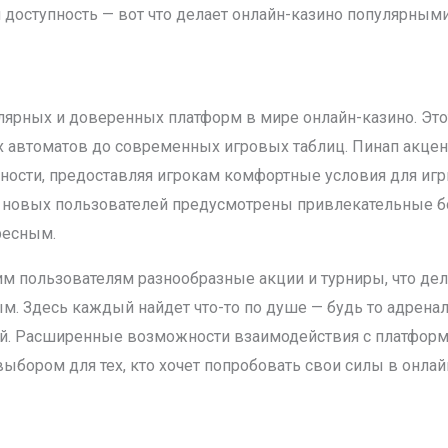
 и доступность — вот что делает онлайн-казино популярны
улярных и доверенных платформ в мире онлайн-казино. Эт
их автоматов до современных игровых таблиц. Пинап акце
сности, предоставляя игрокам комфортные условия для иг
я новых пользователей предусмотрены привлекательные бо
ресным.
им пользователям разнообразные акции и турниры, что дел
. Здесь каждый найдет что-то по душе — будь то адренал
той. Расширенные возможности взаимодействия с платформ
ыбором для тех, кто хочет попробовать свои силы в онлай