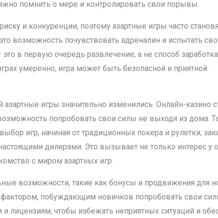
ажно помнить о мере и контролировать свои порывы.
иску и конкуренции, поэтому азартные игры часто станов
 это возможность почувствовать адреналин и испытать сво
 это в первую очередь развлечение, а не способ заработка
играх умеренно, игра может быть безопасной и приятной.
ий азартные игры значительно изменились. Онлайн-казино 
возможность попробовать свои силы не выходя из дома. Т
 выбор игр, начиная от традиционных покера и рулетки, з
астоящими дилерами. Это вызывает не только интерес у о
комство с миром азартных игр.
ные возможности, такие как бонусы и продвижения для н
 фактором, побуждающим новичков попробовать свои сил
и и лицензиям, чтобы избежать неприятных ситуаций и обе