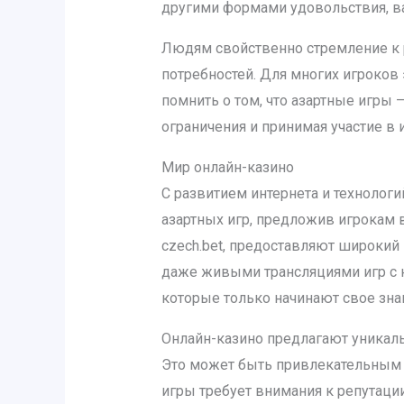
другими формами удовольствия, в
Людям свойственно стремление к р
потребностей. Для многих игроков
помнить о том, что азартные игры —
ограничения и принимая участие в 
Мир онлайн-казино
С развитием интернета и технолог
азартных игр, предложив игрокам 
czech.bet, предоставляют широкий
даже живыми трансляциями игр с н
которые только начинают свое зна
Онлайн-казино предлагают уникаль
Это может быть привлекательным
игры требует внимания к репутаци